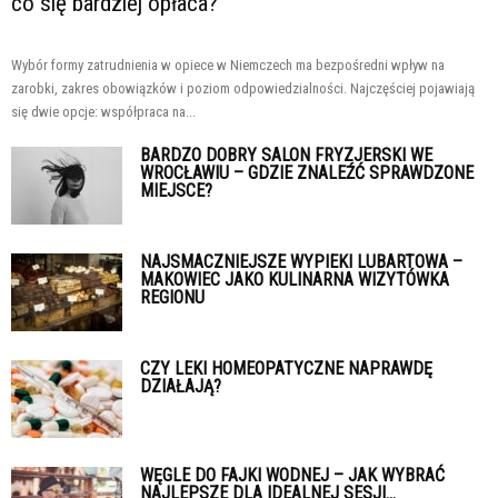
co się bardziej opłaca?
Wybór formy zatrudnienia w opiece w Niemczech ma bezpośredni wpływ na
zarobki, zakres obowiązków i poziom odpowiedzialności. Najczęściej pojawiają
się dwie opcje: współpraca na...
BARDZO DOBRY SALON FRYZJERSKI WE
WROCŁAWIU – GDZIE ZNALEŹĆ SPRAWDZONE
MIEJSCE?
NAJSMACZNIEJSZE WYPIEKI LUBARTOWA –
MAKOWIEC JAKO KULINARNA WIZYTÓWKA
REGIONU
CZY LEKI HOMEOPATYCZNE NAPRAWDĘ
DZIAŁAJĄ?
WĘGLE DO FAJKI WODNEJ – JAK WYBRAĆ
NAJLEPSZE DLA IDEALNEJ SESJI...