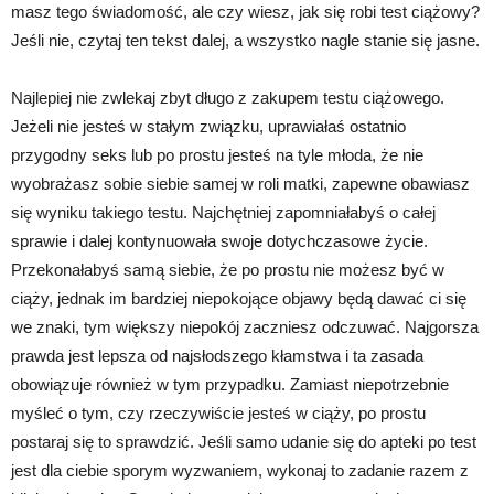
masz tego świadomość, ale czy wiesz, jak się robi test ciążowy?
Jeśli nie, czytaj ten tekst dalej, a wszystko nagle stanie się jasne.
Najlepiej nie zwlekaj zbyt długo z zakupem testu ciążowego.
Jeżeli nie jesteś w stałym związku, uprawiałaś ostatnio
przygodny seks lub po prostu jesteś na tyle młoda, że nie
wyobrażasz sobie siebie samej w roli matki, zapewne obawiasz
się wyniku takiego testu. Najchętniej zapomniałabyś o całej
sprawie i dalej kontynuowała swoje dotychczasowe życie.
Przekonałabyś samą siebie, że po prostu nie możesz być w
ciąży, jednak im bardziej niepokojące objawy będą dawać ci się
we znaki, tym większy niepokój zaczniesz odczuwać. Najgorsza
prawda jest lepsza od najsłodszego kłamstwa i ta zasada
obowiązuje również w tym przypadku. Zamiast niepotrzebnie
myśleć o tym, czy rzeczywiście jesteś w ciąży, po prostu
postaraj się to sprawdzić. Jeśli samo udanie się do apteki po test
jest dla ciebie sporym wyzwaniem, wykonaj to zadanie razem z