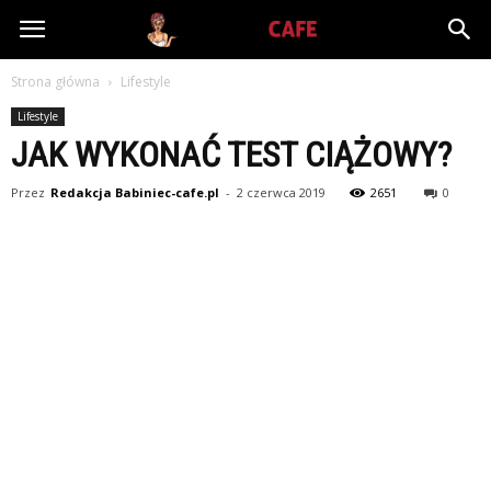
Babiniec-
Strona główna
Lifestyle
Cafe.pl
Lifestyle
JAK WYKONAĆ TEST CIĄŻOWY?
Przez
Redakcja Babiniec-cafe.pl
-
2 czerwca 2019
2651
0