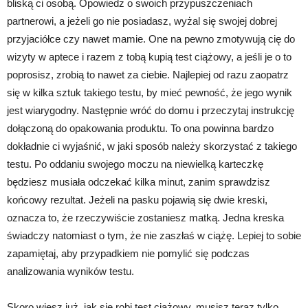
bliską ci osobą. Opowiedz o swoich przypuszczeniach
partnerowi, a jeżeli go nie posiadasz, wyżal się swojej dobrej
przyjaciółce czy nawet mamie. One na pewno zmotywują cię do
wizyty w aptece i razem z tobą kupią test ciążowy, a jeśli je o to
poprosisz, zrobią to nawet za ciebie. Najlepiej od razu zaopatrz
się w kilka sztuk takiego testu, by mieć pewność, że jego wynik
jest wiarygodny. Następnie wróć do domu i przeczytaj instrukcję
dołączoną do opakowania produktu. To ona powinna bardzo
dokładnie ci wyjaśnić, w jaki sposób należy skorzystać z takiego
testu. Po oddaniu swojego moczu na niewielką karteczkę
będziesz musiała odczekać kilka minut, zanim sprawdzisz
końcowy rezultat. Jeżeli na pasku pojawią się dwie kreski,
oznacza to, że rzeczywiście zostaniesz matką. Jedna kreska
świadczy natomiast o tym, że nie zaszłaś w ciążę. Lepiej to sobie
zapamiętaj, aby przypadkiem nie pomylić się podczas
analizowania wyników testu.
Skoro wiesz już, jak się robi test ciążowy, musisz teraz tylko