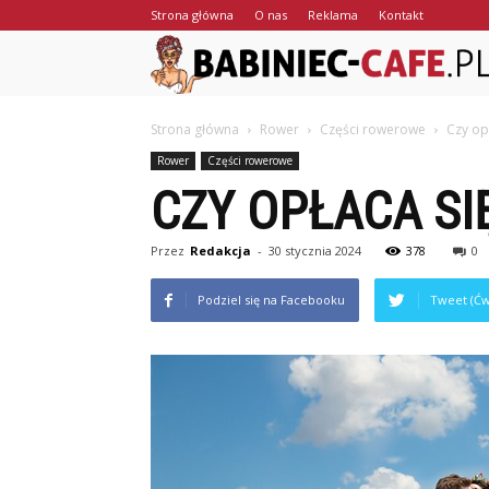
Strona główna
O nas
Reklama
Kontakt
Strona główna
Rower
Części rowerowe
Czy op
Rower
Części rowerowe
CZY OPŁACA S
Przez
Redakcja
-
30 stycznia 2024
378
0
Podziel się na Facebooku
Tweet (Ćw