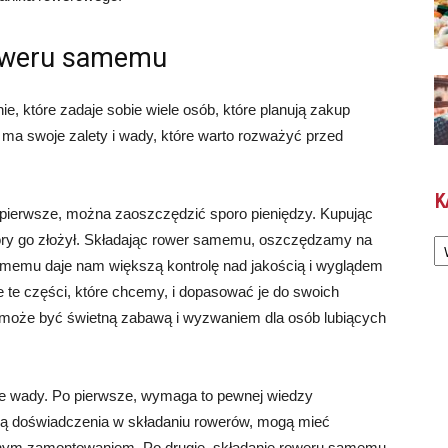
roweru samemu
, które zadaje sobie wiele osób, które planują zakup
a swoje zalety i wady, które warto rozważyć przed
K
 pierwsze, można zaoszczędzić sporo pieniędzy. Kupując
Ka
óry go złożył. Składając rower samemu, oszczędzamy na
samemu daje nam większą kontrolę nad jakością i wyglądem
te części, które chcemy, i dopasować je do swoich
 może być świetną zabawą i wyzwaniem dla osób lubiących
e wady. Po pierwsze, wymaga to pewnej wiedzy
mają doświadczenia w składaniu rowerów, mogą mieć
wnym zamontowaniem. Po drugie, składanie roweru samemu