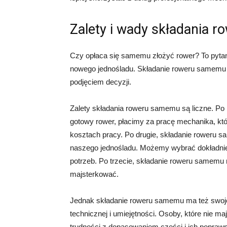
Zalety i wady składania 
Czy opłaca się samemu złożyć rower? To pytanie
nowego jednośladu. Składanie roweru samemu m
podjęciem decyzji.
Zalety składania roweru samemu są liczne. Po
gotowy rower, płacimy za pracę mechanika, kt
kosztach pracy. Po drugie, składanie roweru 
naszego jednośladu. Możemy wybrać dokładnie 
potrzeb. Po trzecie, składanie roweru samemu
majsterkować.
Jednak składanie roweru samemu ma też swoj
technicznej i umiejętności. Osoby, które nie 
trudności z dopasowaniem części i ich popra