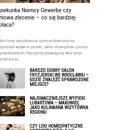
piekunka Niemcy Gewerbe czy
mowa-zlecenie – co się bardziej
płaca?
bór formy zatrudnienia w opiece w Niemczech ma
zpośredni wpływ na zarobki, zakres obowiązków i poziom
powiedzialności. Najczęściej pojawiają się dwie opcje:
półpraca na...
BARDZO DOBRY SALON
FRYZJERSKI WE WROCŁAWIU –
GDZIE ZNALEŹĆ SPRAWDZONE
MIEJSCE?
NAJSMACZNIEJSZE WYPIEKI
LUBARTOWA – MAKOWIEC
JAKO KULINARNA WIZYTÓWKA
REGIONU
CZY LEKI HOMEOPATYCZNE