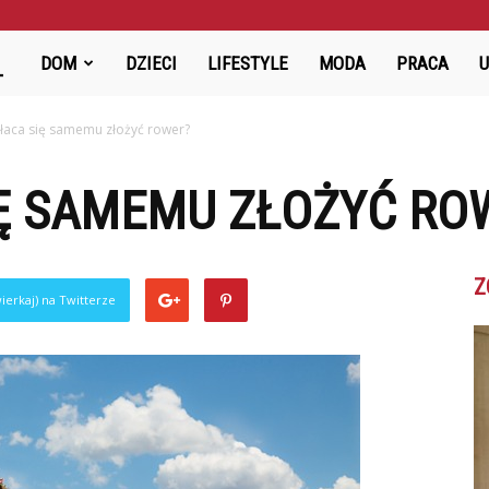
Babiniec-
DOM
DZIECI
LIFESTYLE
MODA
PRACA
Cafe.pl
łaca się samemu złożyć rower?
IĘ SAMEMU ZŁOŻYĆ RO
Z
ierkaj) na Twitterze