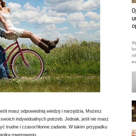
O
u
o
Wy
be
od
ws
jeśli masz odpowiednią wiedzę i narzędzia. Możesz
swoich indywidualnych potrzeb. Jednak, jeśli nie masz
yć trudne i czasochłonne zadanie. W takim przypadku
hanika rowerowego.