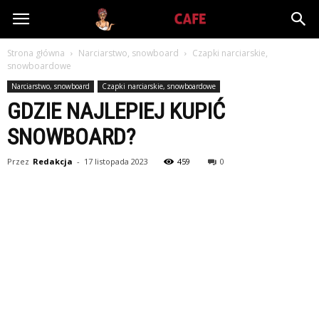
Babiniec-
Strona główna
Narciarstwo, snowboard
Czapki narciarskie,
Cafe.pl
snowboardowe
Narciarstwo, snowboard
Czapki narciarskie, snowboardowe
GDZIE NAJLEPIEJ KUPIĆ
SNOWBOARD?
Przez
Redakcja
-
17 listopada 2023
459
0