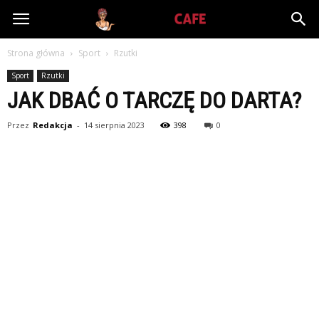
Babiniec-
Strona główna
Sport
Rzutki
Cafe.pl
Sport
Rzutki
JAK DBAĆ O TARCZĘ DO DARTA?
Przez
Redakcja
-
14 sierpnia 2023
398
0