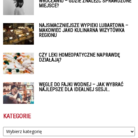
WROCŁAWIU – GDZIE ZNALEŹĆ SPRAWDZONE
MIEJSCE?
NAJSMACZNIEJSZE WYPIEKI LUBARTOWA –
MAKOWIEC JAKO KULINARNA WIZYTÓWKA
REGIONU
CZY LEKI HOMEOPATYCZNE NAPRAWDĘ
DZIAŁAJĄ?
WĘGLE DO FAJKI WODNEJ – JAK WYBRAĆ
NAJLEPSZE DLA IDEALNEJ SESJI...
KATEGORIE
Kategorie