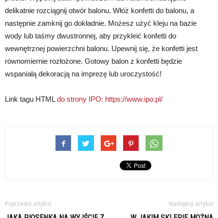
delikatnie rozciągnij otwór balonu. Włóż konfetti do balonu, a
następnie zamknij go dokładnie. Możesz użyć kleju na bazie
wody lub taśmy dwustronnej, aby przykleić konfetti do
wewnętrznej powierzchni balonu. Upewnij się, że konfetti jest
równomiernie rozłożone. Gotowy balon z konfetti będzie
wspaniałą dekoracją na imprezę lub uroczystość!
Link tagu HTML
do strony IPO:
https://www.ipo.pl/
Poprzedni artykuł
Następny artykuł
JAKA PIOSENKA NA WYJŚCIE Z
W JAKIM SKLEPIE MOŻNA