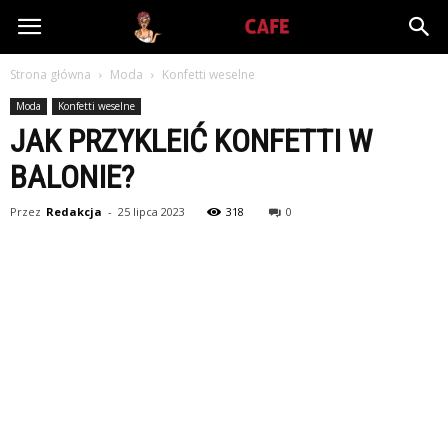
Babiniec-
Strona główna
Moda
Konfetti weselne
Cafe.pl
Moda
Konfetti weselne
JAK PRZYKLEIĆ KONFETTI W
BALONIE?
Przez
Redakcja
-
25 lipca 2023
318
0