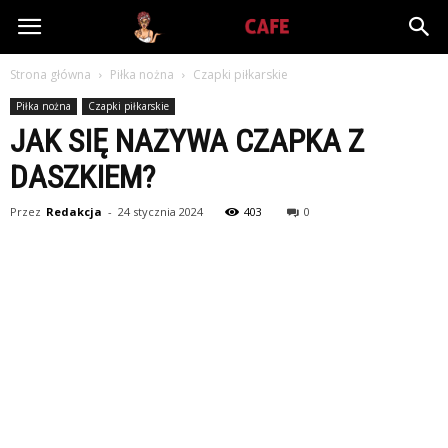
Babiniec-
Strona główna
Piłka nożna
Czapki piłkarskie
Cafe.pl
Piłka nożna
Czapki piłkarskie
JAK SIĘ NAZYWA CZAPKA Z
DASZKIEM?
Przez
Redakcja
-
24 stycznia 2024
403
0