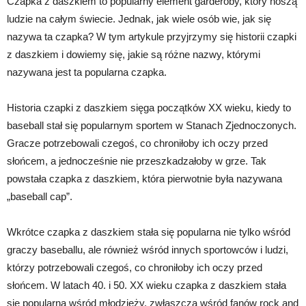
Czapka z daszkiem to popularny element garderoby, który noszą
ludzie na całym świecie. Jednak, jak wiele osób wie, jak się
nazywa ta czapka? W tym artykule przyjrzymy się historii czapki
z daszkiem i dowiemy się, jakie są różne nazwy, którymi
nazywana jest ta popularna czapka.
Historia czapki z daszkiem sięga początków XX wieku, kiedy to
baseball stał się popularnym sportem w Stanach Zjednoczonych.
Gracze potrzebowali czegoś, co chroniłoby ich oczy przed
słońcem, a jednocześnie nie przeszkadzałoby w grze. Tak
powstała czapka z daszkiem, która pierwotnie była nazywana
„baseball cap”.
Wkrótce czapka z daszkiem stała się popularna nie tylko wśród
graczy baseballu, ale również wśród innych sportowców i ludzi,
którzy potrzebowali czegoś, co chroniłoby ich oczy przed
słońcem. W latach 40. i 50. XX wieku czapka z daszkiem stała
się popularna wśród młodzieży, zwłaszcza wśród fanów rock and