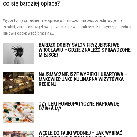
co się bardziej opłaca?
Wybór formy zatrudnienia w opiece w Niemczech ma bezpośredni wpływ na
zarobki, zakres obowiązków i poziom odpowiedzialności. Najczęściej pojawiają
się dwie opcje: współpraca na...
BARDZO DOBRY SALON FRYZJERSKI WE
WROCŁAWIU – GDZIE ZNALEŹĆ SPRAWDZONE
MIEJSCE?
NAJSMACZNIEJSZE WYPIEKI LUBARTOWA –
MAKOWIEC JAKO KULINARNA WIZYTÓWKA
REGIONU
CZY LEKI HOMEOPATYCZNE NAPRAWDĘ
DZIAŁAJĄ?
WĘGLE DO FAJKI WODNEJ – JAK WYBRAĆ