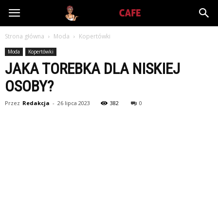
Babiniec-
Strona główna
Moda
Kopertówki
Cafe.pl
Moda
Kopertówki
JAKA TOREBKA DLA NISKIEJ
OSOBY?
Przez
Redakcja
-
26 lipca 2023
382
0