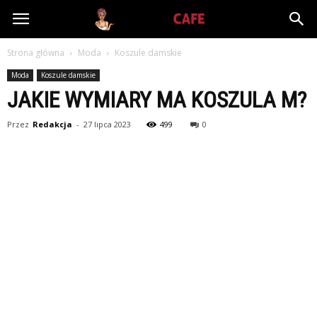
Babiniec-
Strona główna
Moda
Koszule damskie
Cafe.pl
Moda
Koszule damskie
JAKIE WYMIARY MA KOSZULA M?
Przez
Redakcja
-
27 lipca 2023
499
0