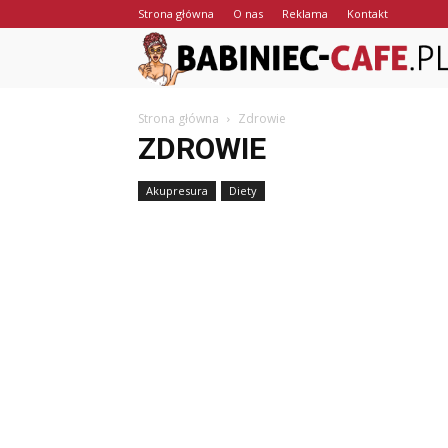
Strona główna
O nas
Reklama
Kontakt
Strona główna
Zdrowie
ZDROWIE
Akupresura
Diety