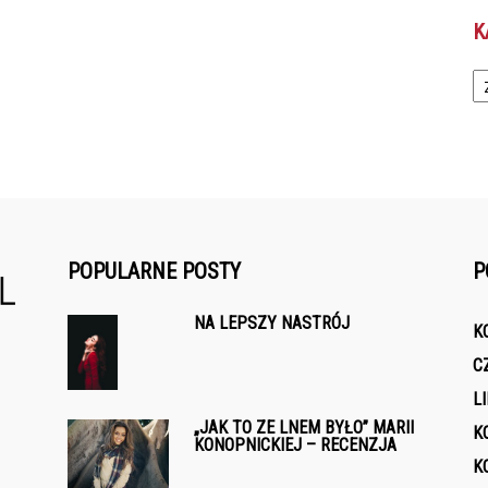
K
Ka
POPULARNE POSTY
P
NA LEPSZY NASTRÓJ
K
C
L
„JAK TO ZE LNEM BYŁO” MARII
K
KONOPNICKIEJ – RECENZJA
K