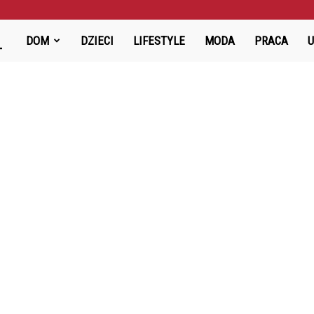
Babiniec-
DOM
DZIECI
LIFESTYLE
MODA
PRACA
Cafe.pl