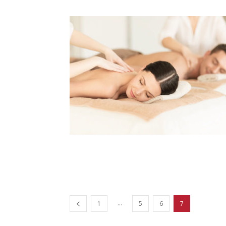
...
1
5
6
7