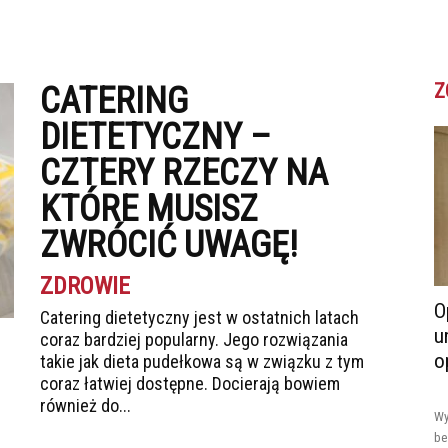
Z
CATERING
DIETETYCZNY –
CZTERY RZECZY NA
KTÓRE MUSISZ
ZWRÓCIĆ UWAGĘ!
ZDROWIE
O
Catering dietetyczny jest w ostatnich latach
u
coraz bardziej popularny. Jego rozwiązania
o
takie jak dieta pudełkowa są w związku z tym
coraz łatwiej dostępne. Docierają bowiem
również do...
Wy
be