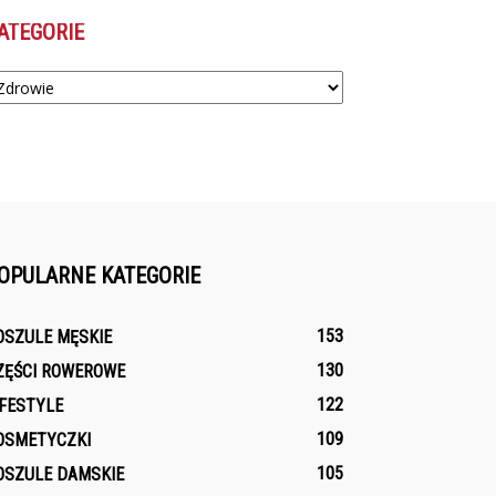
ATEGORIE
tegorie
OPULARNE KATEGORIE
153
OSZULE MĘSKIE
130
ZĘŚCI ROWEROWE
122
IFESTYLE
109
OSMETYCZKI
105
OSZULE DAMSKIE